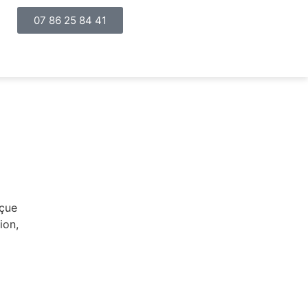
07 86 25 84 41
nçue
ion,