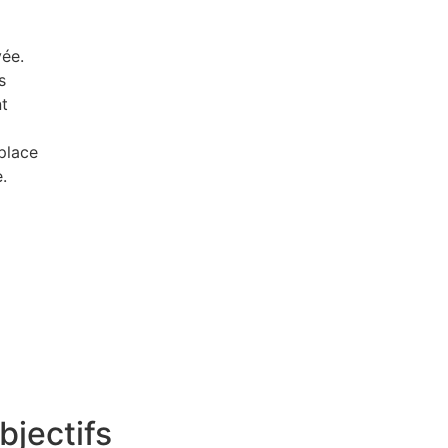
vée.
s
nt
place
.
bjectifs